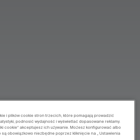
e i plików cookie stron trzecich, które pomagają prowadzić
tatystyki, podnosić wydajność i wyświetlać dopasowane reklamy.
pliki cookie“ akceptujesz ich używanie. Możesz konfigurować albo
e są obowiązkowo niezbędne poprzez kliknięcie na „ Ustawienia