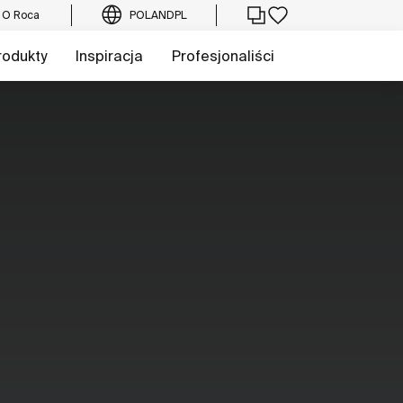
O Roca
POLAND
PL
rodukty
Inspiracja
Profesjonaliści