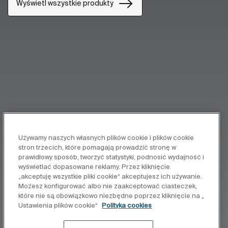
Wyświetl wszystkie produkty
Używamy naszych własnych plików cookie i plików cookie
stron trzecich, które pomagają prowadzić stronę w
prawidłowy sposób, tworzyć statystyki, podnosić wydajność i
wyświetlać dopasowane reklamy. Przez kliknięcie
„akceptuję wszystkie pliki cookie“ akceptujesz ich używanie.
Możesz konfigurować albo nie zaakceptować ciasteczek,
które nie są obowiązkowo niezbędne poprzez kliknięcie na „
Ustawienia plików cookie“
Polityka cookies