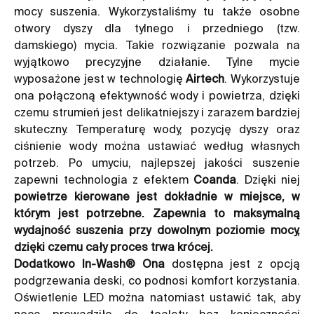
mocy suszenia. Wykorzystaliśmy tu także osobne
otwory dyszy dla tylnego i przedniego (tzw.
damskiego) mycia. Takie rozwiązanie pozwala na
wyjątkowo precyzyjne działanie. Tylne mycie
wyposażone jest w technologię
Airtech
. Wykorzystuje
ona połączoną efektywność wody i powietrza, dzięki
czemu strumień jest delikatniejszy i zarazem bardziej
skuteczny. Temperaturę wody, pozycję dyszy oraz
ciśnienie wody można ustawiać według własnych
potrzeb. Po umyciu, najlepszej jakości suszenie
zapewni technologia z efektem
Coanda
. Dzięki niej
powietrze kierowane jest dokładnie w miejsce, w
którym jest potrzebne. Zapewnia to maksymalną
wydajność suszenia przy dowolnym poziomie mocy,
dzięki czemu cały proces trwa krócej.
Dodatkowo In-Wash® Ona
dostępna jest z opcją
podgrzewania deski, co podnosi komfort korzystania.
Oświetlenie LED można natomiast ustawić tak, aby
nocą prowadziło do toalety bez konieczności