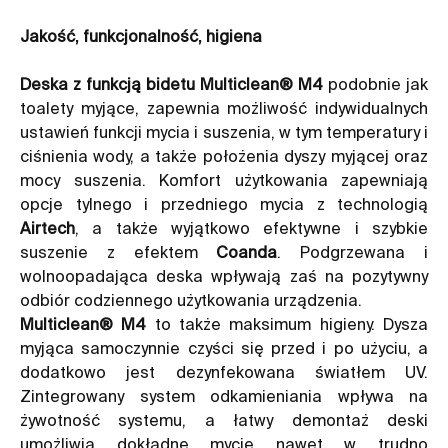
Jakość, funkcjonalność, higiena
Deska z funkcją bidetu Multiclean® M4
podobnie jak
toalety myjące, zapewnia możliwość indywidualnych
ustawień funkcji mycia i suszenia, w tym temperatury i
ciśnienia wody, a także położenia dyszy myjącej oraz
mocy suszenia. Komfort użytkowania zapewniają
opcje tylnego i przedniego mycia z technologią
Airtech
, a także wyjątkowo efektywne i szybkie
suszenie z efektem
Coanda
. Podgrzewana i
wolnoopadająca deska wpływają zaś na pozytywny
odbiór codziennego użytkowania urządzenia.
Multiclean® M4
to także maksimum higieny. Dysza
myjąca samoczynnie czyści się przed i po użyciu, a
dodatkowo jest dezynfekowana światłem UV.
Zintegrowany system odkamieniania wpływa na
żywotność systemu, a łatwy demontaż deski
umożliwia dokładne mycie nawet w trudno