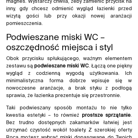
magnes. Wystarczy chwila, żeby zamienić przycisk na
inny, gdy chcesz odmienić wygląd łazienki przed
wizytą gości lub przy okazji nowej aranżacji
pomieszczenia.
Podwieszane miski WC –
oszczędność miejsca i styl
Obok przycisku spłukującego, ważnym elementem
zestawu są
podwieszane miski WC
. Łączą one piękny
wygląd z codzienną wygodą użytkowania. Ich
minimalistyczna forma dobrze wpisuje się w
nowoczesne aranżacje, a brak styku z podłogą
sprawia, że łazienka prezentuje się przestronnie.
Taki podwieszany sposób montażu to nie tylko
kwestia estetyki – to również
prostsze sprzątanie
.
Bez trudno dostępnych zakamarków łatwiej jest
utrzymać czystość wokół toalety. Z szerokiej oferty
Roca możesz wybrać miski dopasowane do Twoich