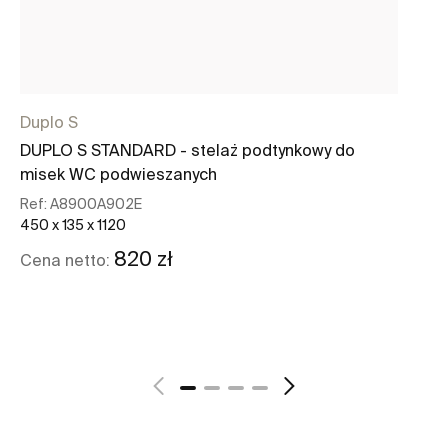
Duplo S
Du
DUPLO S STANDARD - stelaż podtynkowy do
PS
misek WC podwieszanych
Re
194
Ref:
A8900A902E
450 x 135 x 1120
Ce
820 zł
Cena netto:
Zobacz więcej