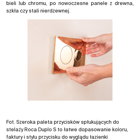
bieli lub chromu, po nowoczesne panele z drewna,
szkła czy stali nierdzewnej.
Fot. Szeroka paleta przycisków spłukujących do
Fo
stelaży Roca Duplo S to łatwe dopasowanie koloru,
st
faktury i stylu przycisku do wyglądu łazienki
fa