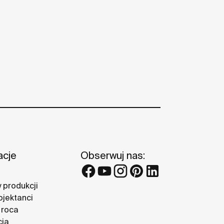
acje
Obserwuj nas:
 produkcji
ojektanci
 roca
cja