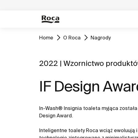
Home
O Roca
Nagrody
2022 | Wzornictwo produktó
IF Design Awa
In-Wash® Insignia toaleta myjąca został
Design Award.
Inteligentne toalety Roca wciąż ewoluują i
technologie zintegrowane z minimalistyc