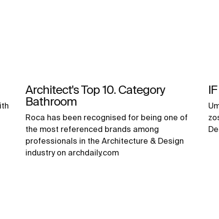
Architect's Top 10. Category
I
Bathroom
ith
Um
Roca has been recognised for being one of
zo
the most referenced brands among
De
professionals in the Architecture & Design
industry on archdaily.com