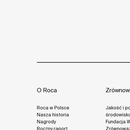
O Roca
Zrównowa
Roca w Polsce
Jakość i po
Nasza historia
środowisk
Nagrody
Fundacja 
Roczny raport
Zrównoważ