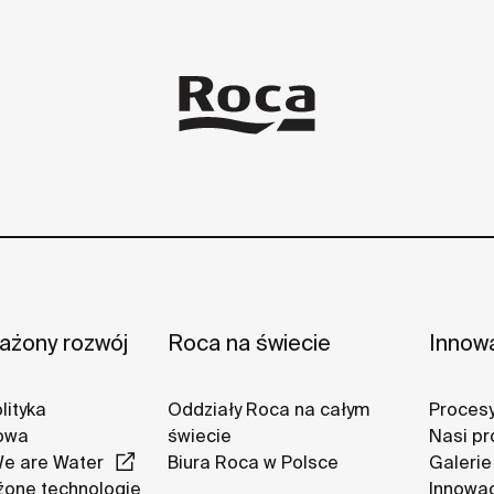
żony rozwój
Roca na świecie
Innow
lityka
Oddziały Roca na całym
Procesy
owa
świecie
Nasi pr
We are Water
Biura Roca w Polsce
Galerie
one technologie
Innowa