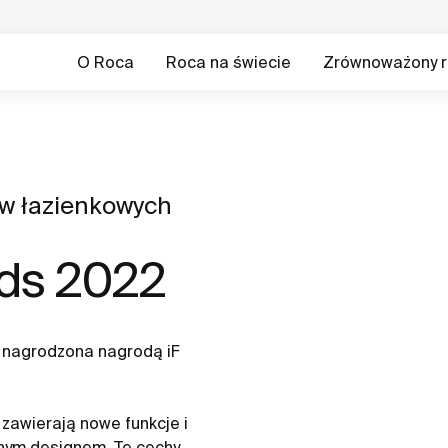
O Roca
Roca na świecie
Zrównoważony r
w łazienkowych
rds 2022
a nagrodzona nagrodą iF
 zawierają nowe funkcje i
znym designem. Te cechy