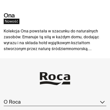
Ona
Nowość
Kolekcja Ona powstała w szacunku do naturalnych
zasobów. Emanuje tą siłą w każdym domu, dodając
wyrazu i na składa hołd wyjątkowym kształtom
stworzonym przez naturę śródziemnomorską.
Funkcjonalna, ale nie chłodna w swoim wyrazie,
Zobacz więcej
oszczędna, a jednak nieodłącznie ciepła jak
środowisko naturalne, stworzona przez tych, którzy
czerpią z siły spokojnych krajobrazów.
O Roca