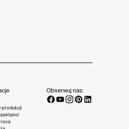
acje
Obserwuj nas:
 produkcji
ojektanci
 roca
cja