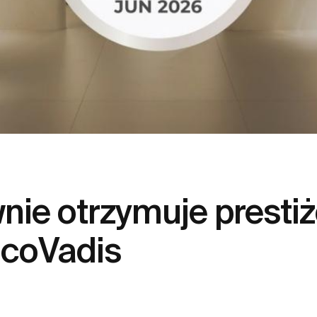
ie otrzymuje prestiż
EcoVadis