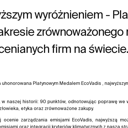
yższym wyróżnieniem - P
zakresie zrównoważonego r
ocenianych firm na świecie
ała uhonorowana Platynowym Medalem EcoVadis , najwyższym 
k w naszej historii: 90 punktów, odnotowując poprawę we 
złowieka, etyka oraz zrównoważone zakupy.
 ocenie zarządzania emisjami EcoVadis, najwyższą moż
emisjami oraz integracji kryteriów klimatycznych z naszą 