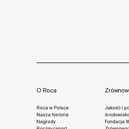
O Roca
Zrównowa
Roca w Polsce
Jakość i po
Nasza historia
środowisk
Nagrody
Fundacja 
Roczny raport
Zrównoważ