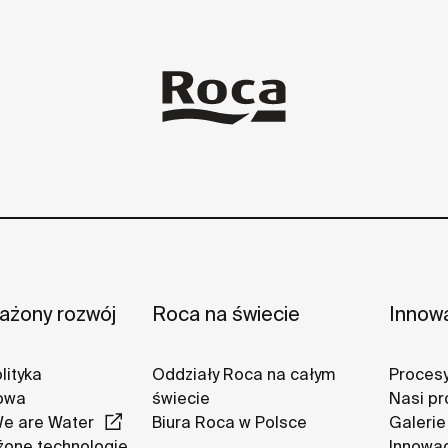
żony rozwój
Roca na świecie
Innow
lityka
Oddziały Roca na całym
Procesy
owa
świecie
Nasi pr
We are Water
Biura Roca w Polsce
Galerie
one technologie
Innowa