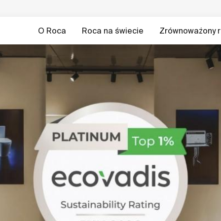
O Roca
Roca na świecie
Zrównoważony r