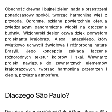
Obecność drewna i bujnej zieleni nadaje przestrzeni
ponadczasowy spokój, tworząc harmonijną więź z
przyrodą. Ogromne, szklane powierzchnie oferują
zwiedzającym panoramiczne widoki na otoczenie
budynku. Wizjonerski design ożywa dzięki pomysłom
projektanta krajobrazu, Alexa Hanazakiego, który
wyjątkowo uchwycił żywiołową i różnorodną naturę
Brazylii. Jego koncepcja zakłada łączenie
różnorodnych tekstur, kolorów i skał. Wewnątrz
projekt nawiązuje do zewnętrznych elementów
krajobrazowych, tworząc harmonijną przestrzeń i
ciepłą, przyjazną atmosferę.
Dlaczego São Paulo?
Decyzja o otwarciu siódmej Galerii Grupy Roca w São