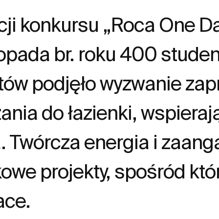
cji konkursu „Roca One D
stopada br. roku 400 stud
któw podjęło wyzwanie za
nia do łazienki, wspieraj
. Twórcza energia i zaan
tkowe projekty, spośród kt
ace.