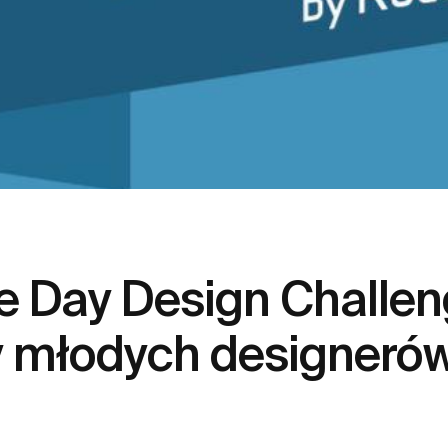
 Day Design Challen
y młodych designeró