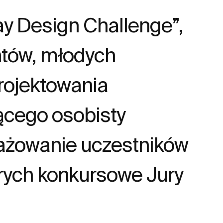
ay Design Challenge”,
entów, młodych
projektowania
ącego osobisty
gażowanie uczestników
órych konkursowe Jury