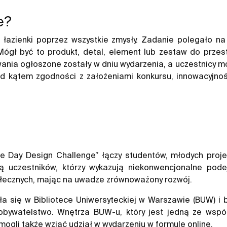
e?
łazienki poprzez wszystkie zmysły. Zadanie polegało na
Mógł być to produkt, detal, element lub zestaw do przes
nia ogłoszone zostały w dniu wydarzenia, a uczestnicy mog
kątem zgodności z założeniami konkursu, innowacyjności i
 Day Design Challenge” łączy studentów, młodych proje
ą uczestników, którzy wykazują niekonwencjonalne podejś
ołecznych, mając na uwadze zrównoważony rozwój.
ła się w Bibliotece Uniwersyteckiej w Warszawie (BUW) i 
obywatelstwo. Wnętrza BUW-u, który jest jedną ze współc
ogli także wziąć udział w wydarzeniu w formule online.