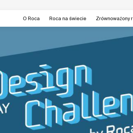
O Roca
Roca na świecie
Zrównoważony r