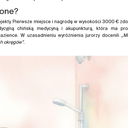
zone?
rojekty. Pierwsze miejsce i nagrodę w wysokości 3000 € 
radycyjną chińską medycyną i akupunkturą, która ma 
łazience. W uzasadnieniu wyróżnienia jurorzy docenili
„Mo
ch okręgów”.