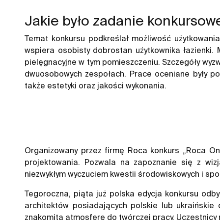
Jakie było zadanie konkursow
Temat konkursu podkreślał możliwość użytkowania 
wspiera osobisty dobrostan użytkownika łazienki. 
pielęgnacyjne w tym pomieszczeniu. Szczegóły wyzwa
dwuosobowych zespołach. Prace oceniane były pod 
także estetyki oraz jakości wykonania.
Organizowany przez firmę Roca konkurs „Roca One
projektowania. Pozwala na zapoznanie się z wizj
niezwykłym wyczuciem kwestii środowiskowych i sp
Tegoroczna, piąta już polska edycja konkursu odby
architektów posiadających polskie lub ukraińskie 
znakomitą atmosferę do twórczej pracy. Uczestnicy m