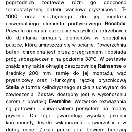
poprzednich zestawów różni go obecność
termostatycznej baterii wannowo-prysznicowej
T-
1000
oraz niezbędnego do jej montażu
uniwersalnego elementu podtynkowego
Rocabox
.
Pozwala on na umieszczenie wszystkich potrzebnych
do działania armatury elementów w specjalnej
puszce, którą umieszcza się w ścianie. Powierzchnia
baterii chroniona jest przez przegrzaniem i posiada
próg zabezpieczenia na poziomie 38ºC. W zestawie
znajdziemy także okrągłą deszczownicę
Rainsense
o
średnicy 200 mm, ramię do jej montażu, wąż
prysznicowy oraz 1-funkcyjną rączkę prysznicową
Stella
w formie cylindrycznego sticka z uchwytem do
zawieszenia. Zestaw dostępny jest w wykończeniu
chrom z powłoką
Evershine
. Wszystkie rozwiązania
są gotowym i uniwersalnym pomysłem na modny
prysznic. Do tego gwarantują wysokiej jakości
komponenty, trwałe wykończenia powierzchni i w
dobrą cenę. Zakup packa jest bowiem bardziej