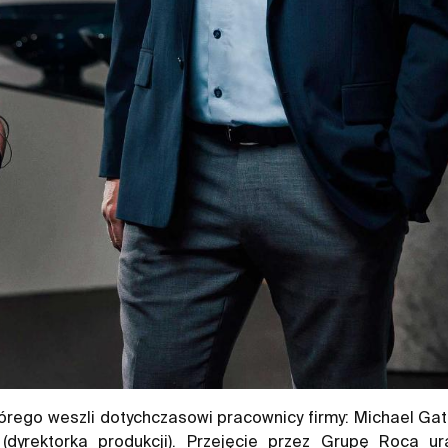
órego weszli dotychczasowi pracownicy firmy: Michael Gat
i (dyrektorka produkcji). Przejęcie przez Grupę Roca