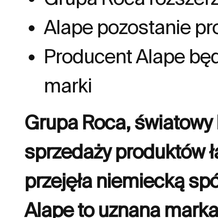
Alape pozostanie p
Producent Alape będ
marki
Grupa Roca, światowy li
sprzedaży produktów ła
przejęła niemiecką sp
Alape to uznana marka