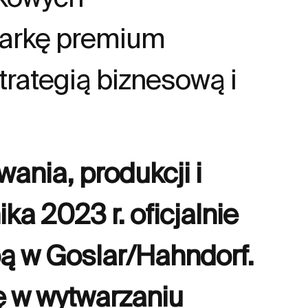
markę premium
rategią biznesową i
ania, produkcji i
a 2023 r. oficjalnie
bą w Goslar/Hahndorf.
ę w wytwarzaniu