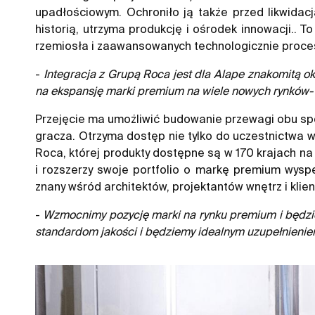
upadłościowym. Ochroniło ją także przed likwidac
historią, utrzyma produkcję i ośrodek innowacji.. 
rzemiosła i zaawansowanych technologicznie proce
-
Integracja z Grupą Roca jest dla Alape znakomitą o
na ekspansję marki premium na wiele nowych rynków-
Przejęcie ma umożliwić budowanie przewagi obu spółe
gracza. Otrzyma dostęp nie tylko do uczestnictwa 
Roca, której produkty dostępne są w 170 krajach na
i rozszerzy swoje portfolio o markę premium wysp
znany wśród architektów, projektantów wnętrz i klie
-
Wzmocnimy pozycję marki na rynku premium i będziem
standardom jakości i będziemy idealnym uzupełnieni