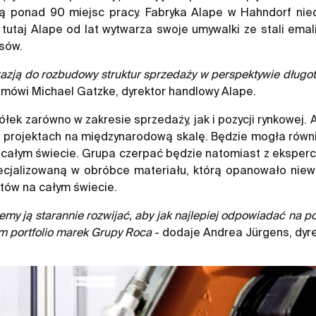
ją ponad 90 miejsc pracy. Fabryka Alape w Hahndorf nied
To tutaj Alape od lat wytwarza swoje umywalki ze stali ema
sów.
kazją do rozbudowy struktur sprzedaży w perspektywie długot
mówi Michael Gatzke, dyrektor handlowy Alape.
k zarówno w zakresie sprzedaży, jak i pozycji rynkowej. A
w projektach na międzynarodową skalę. Będzie mogła równie
 całym świecie. Grupa czerpać będzie natomiast z eksperc
ecjalizowaną w obróbce materiału, którą opanowało niewi
ntów na całym świecie.
y ją starannie rozwijać, aby jak najlepiej odpowiadać na po
em portfolio marek Grupy Roca
- dodaje Andrea Jürgens, dyre