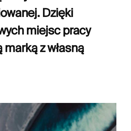
owanej. Dzięki
wych miejsc pracy
ą marką z własną