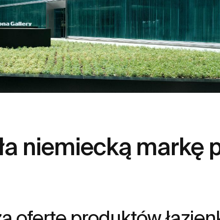
ęła niemiecką markę 
a ofertę produktów łazie