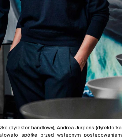
zke (dyrektor handlowy), Andrea Jürgens (dyrektorka
 uratowało spółkę przed wstępnym postępowaniem