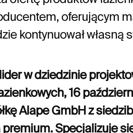
roducentem, oferującym 
zie kontynuował własną st
der w dziedzinie projektow
zienkowych, 16 październik
ółkę Alape GmbH z siedzi
 premium. Specjalizuje si