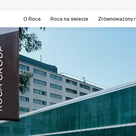
O Roca
Roca na świecie
Zrównoważony r