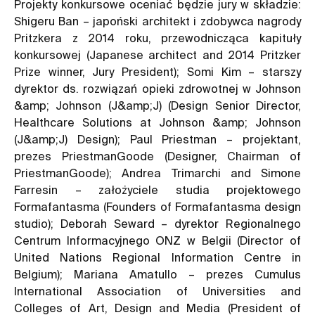
Projekty konkursowe oceniać będzie jury w składzie:
Shigeru Ban – japoński architekt i zdobywca nagrody
Pritzkera z 2014 roku, przewodnicząca kapituły
konkursowej (Japanese architect and 2014 Pritzker
Prize winner, Jury President); Somi Kim – starszy
dyrektor ds. rozwiązań opieki zdrowotnej w Johnson
&amp; Johnson (J&amp;J) (Design Senior Director,
Healthcare Solutions at Johnson &amp; Johnson
(J&amp;J) Design); Paul Priestman – projektant,
prezes PriestmanGoode (Designer, Chairman of
PriestmanGoode); Andrea Trimarchi and Simone
Farresin – założyciele studia projektowego
Formafantasma (Founders of Formafantasma design
studio); Deborah Seward – dyrektor Regionalnego
Centrum Informacyjnego ONZ w Belgii (Director of
United Nations Regional Information Centre in
Belgium); Mariana Amatullo – prezes Cumulus
International Association of Universities and
Colleges of Art, Design and Media (President of