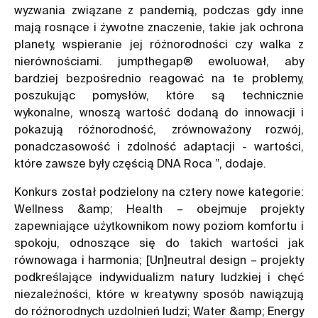
wyzwania związane z pandemią, podczas gdy inne
mają rosnące i żywotne znaczenie, takie jak ochrona
planety, wspieranie jej różnorodności czy walka z
nierównościami. jumpthegap® ewoluował, aby
bardziej bezpośrednio reagować na te problemy,
poszukując pomysłów, które są technicznie
wykonalne, wnoszą wartość dodaną do innowacji i
pokazują różnorodność, zrównoważony rozwój,
ponadczasowość i zdolność adaptacji - wartości,
które zawsze były częścią DNA Roca ”, dodaje.
Konkurs został podzielony na cztery nowe kategorie:
Wellness &amp; Health – obejmuje projekty
zapewniające użytkownikom nowy poziom komfortu i
spokoju, odnoszące się do takich wartości jak
równowaga i harmonia; [Un]neutral design – projekty
podkreślające indywidualizm natury ludzkiej i chęć
niezależności, które w kreatywny sposób nawiązują
do różnorodnych uzdolnień ludzi; Water &amp; Energy