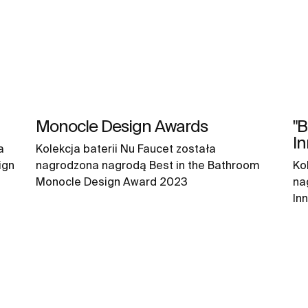
Monocle Design Awards
"B
In
a
Kolekcja baterii Nu Faucet została
ign
nagrodzona nagrodą Best in the Bathroom
Ko
Monocle Design Award 2023
na
In