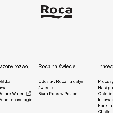
żony rozwój
Roca na świecie
Innow
lityka
Oddziały Roca na całym
Procesy
owa
świecie
Nasi pr
We are Water
Biura Roca w Polsce
Galerie
one technologie
Innowa
Konkurs
Challe