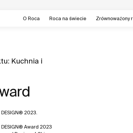
O Roca
Roca na świecie
Zrównoważony r
tu: Kuchnia i
Award
D DESIGN® 2023.
D DESIGN® Award 2023