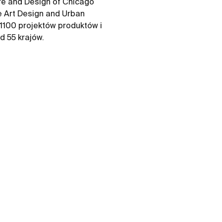
re and Design of Chicago
e Art Design and Urban
1100 projektów produktów i
d 55 krajów.