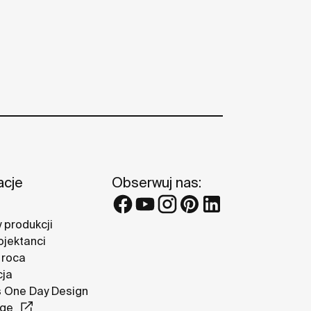
acje
Obserwuj nas:
 produkcji
ojektanci
 roca
cja
 One Day Design
nge