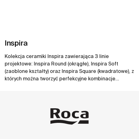
Inspira
Kolekcja ceramiki Inspira zawierająca 3 linie
projektowe: Inspira Round (okrągłe), Inspira Soft
(zaoblone kształty) oraz Inspira Square (kwadratowe), z
których można tworzyć perfekcyjne kombinacje
aranżacji łazienkowych. W ofercie umywalki Inspira,
Zobacz więcej
toalety myjące In-Wash, miski WC i deski WC oraz
bidety Inspira.