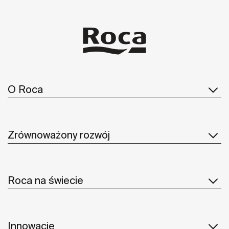
spokoju. To design, który porządkuje przestrzeń bez
dominacji.​
O Roca
Zrównoważony rozwój
Roca na świecie
Innowacje