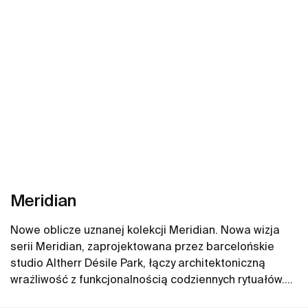
Meridian
Nowe oblicze uznanej kolekcji Meridian. Nowa wizja
serii Meridian, zaprojektowana przez barcelońskie
studio Altherr Désile Park, łączy architektoniczną
wrażliwość z funkcjonalnością codziennych rytuałów.
Jej forma opiera się na harmonii, płynności i wizualnym
Zobacz więcej