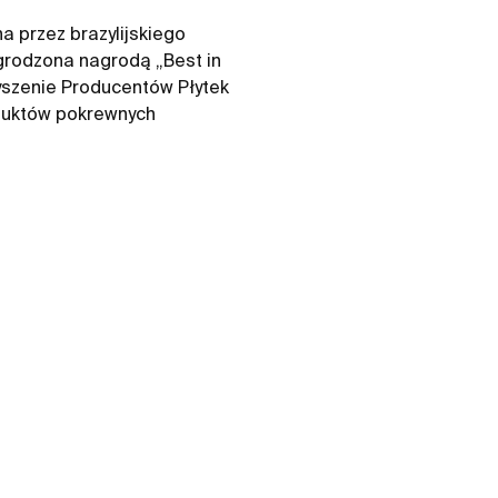
a przez brazylijskiego
grodzona nagrodą „Best in
zyszenie Producentów Płytek
oduktów pokrewnych