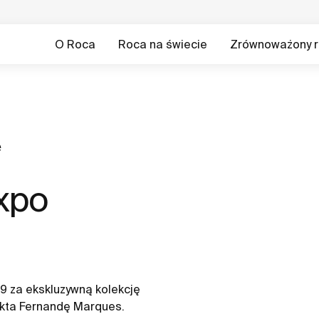
O Roca
Roca na świecie
Zrównoważony r
e
xpo
9 za ekskluzywną kolekcję
ekta Fernandę Marques.