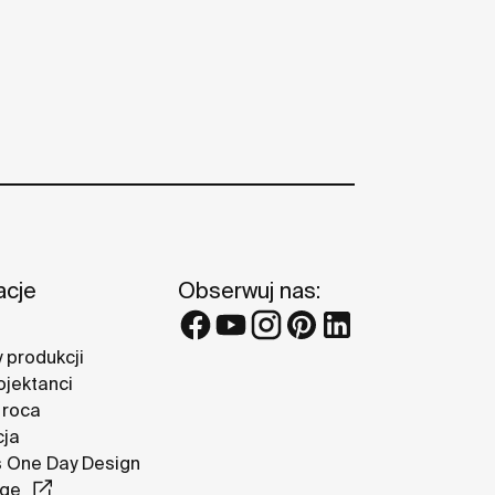
acje
Obserwuj nas:
 produkcji
ojektanci
 roca
cja
 One Day Design
nge