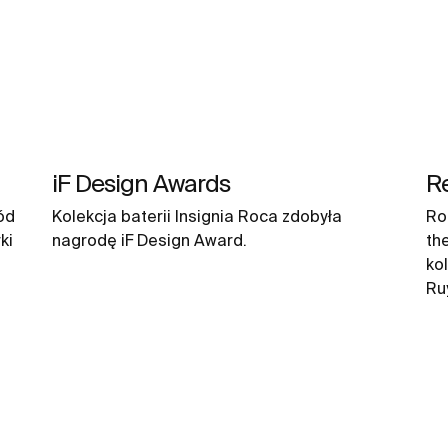
iF Design Awards
R
ód
Kolekcja baterii Insignia Roca zdobyła
Ro
ki
nagrodę iF Design Award.
th
ko
Ru