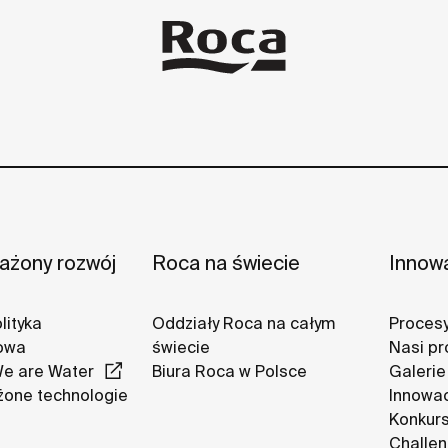
żony rozwój
Roca na świecie
Innow
lityka
Oddziały Roca na całym
Procesy
owa
świecie
Nasi pr
We are Water
Biura Roca w Polsce
Galerie
one technologie
Innowa
Konkurs
Challe