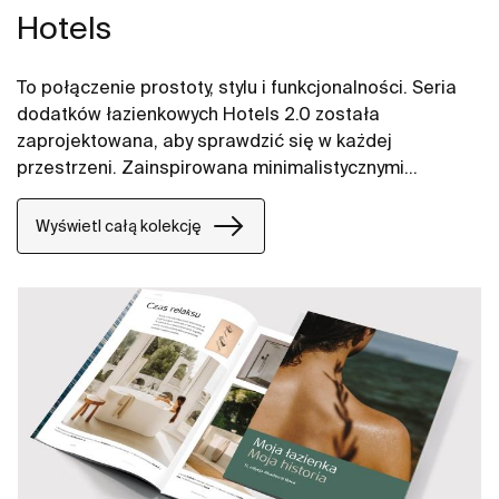
Hotels
To połączenie prostoty, stylu i funkcjonalności. Seria
dodatków łazienkowych Hotels 2.0 została
zaprojektowana, aby sprawdzić się w każdej
przestrzeni. Zainspirowana minimalistycznymi
formami charakteryzuje się uniwersalnością.
Akcesoria łazienkowe Hotels 2.0 to rozwiązania do
Wyświetl całą kolekcję
małych i dużych przestrzeni, do publicznych i
prywatnych łazienek.