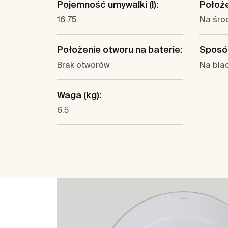
Pojemność umywalki (l):
Położe
16.75
Na śro
Położenie otworu na baterie:
Sposó
Brak otworów
Na bla
Waga (kg):
6.5