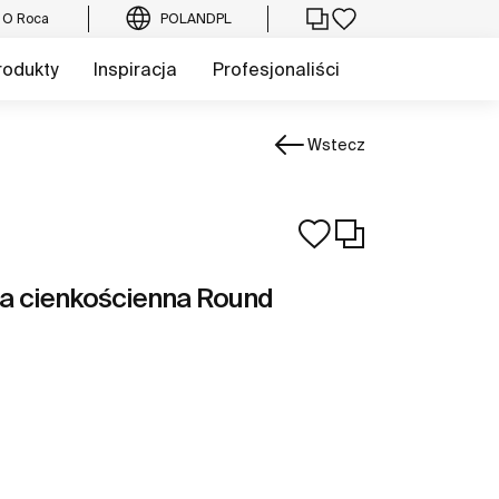
O Roca
POLAND
PL
rodukty
Inspiracja
Profesjonaliści
Wstecz
a cienkościenna Round