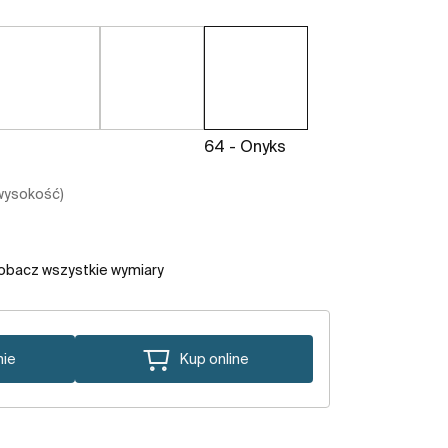
64 - Onyks
 wysokość)
obacz wszystkie wymiary
nie
Kup online