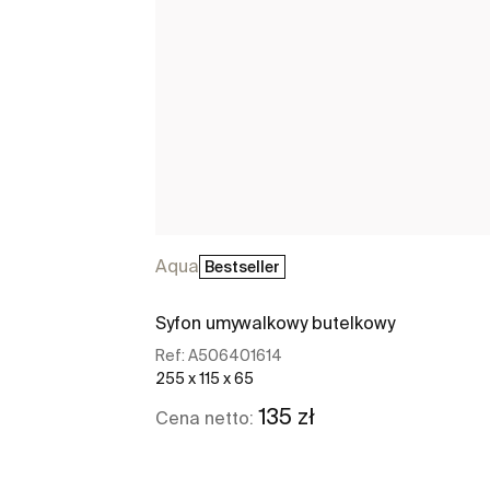
Aqua
Bestseller
Syfon umywalkowy butelkowy
Ref:
A506401614
255 x 115 x 65
135 zł
Cena netto:
Zobacz więcej