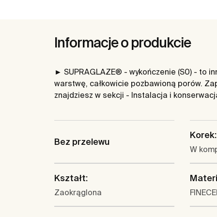
Informacje o produkcie
► SUPRAGLAZE® - wykończenie (S0) - to inno
warstwę, całkowicie pozbawioną porów. Zap
znajdziesz w sekcji - Instalacja i konserwac
Korek:
Bez przelewu
W komp
Kształt:
Materi
Zaokrąglona
FINEC