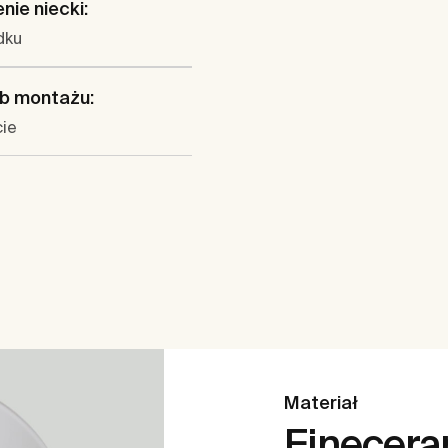
nie niecki:
dku
b montażu:
cie
Materiał
Finecer