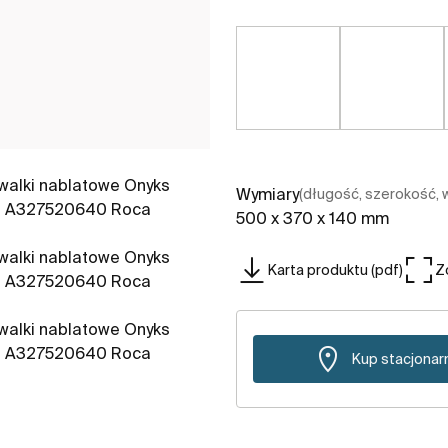
Wymiary
(długość, szerokość,
500 x 370 x 140 mm
Karta produktu (pdf)
Z
Kup stacjonar