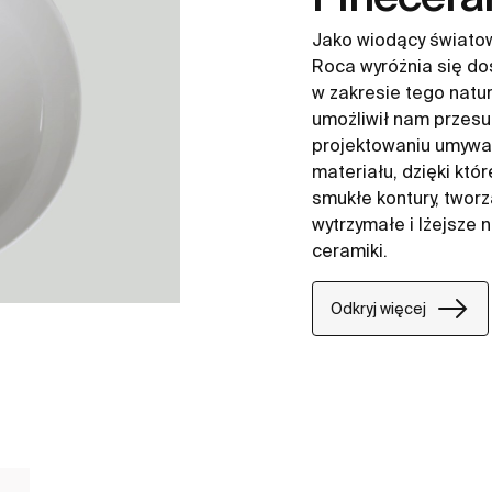
Jako wiodący światow
Roca wyróżnia się do
w zakresie tego natu
umożliwił nam przesu
projektowaniu umywa
materiału, dzięki kt
smukłe kontury, twor
wytrzymałe i lżejsze n
ceramiki.
Odkryj więcej